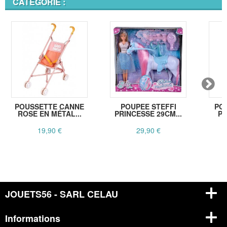
CATÉGORIE :
POUSSETTE CANNE
POUPEE STEFFI
PO
ROSE EN MÉTAL...
PRINCESSE 29CM...
PO
19,90 €
29,90 €
JOUETS56 - SARL CELAU
Informations