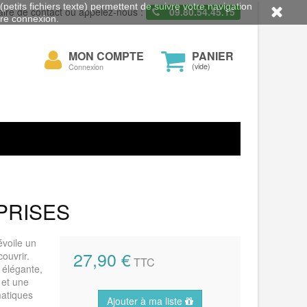
petits fichiers texte) permettent de suivre votre navigation
aire de contact ou appelez-nous :
09.80.54.45.15
otre connexion.
Mon
MON COMPTE
PANIER
cher
compte
(vide)
Connexion
PRISES
voile un
27,90 €
ouvrir.
TTC
 élégante,
 et une
matiques
Ajouter à ma liste