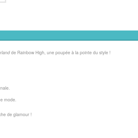
rland
de Rainbow High, une poupée à la pointe du style !
nale.
 de mode.
uche de glamour !