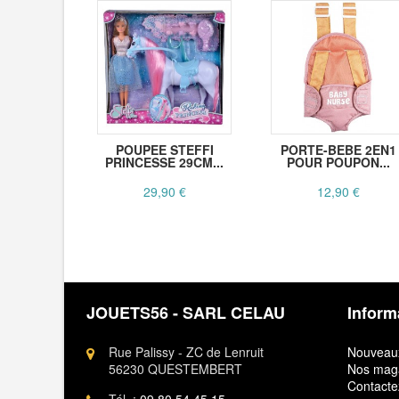
POUPEE STEFFI
PORTE-BEBE 2EN1
PRINCESSE 29CM...
POUR POUPON...
29,90 €
12,90 €
JOUETS56 - SARL CELAU
Inform
Rue Palissy - ZC de Lenruit
Nouveaux
56230 QUESTEMBERT
Nos mag
Contacte