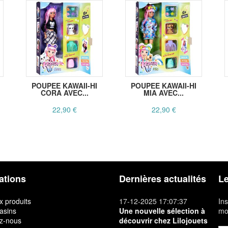
POUPEE KAWAII-HI
POUPEE KAWAII-HI
CORA AVEC...
MIA AVEC...
22,90 €
22,90 €
ations
Dernières actualités
Le
 produits
17-12-2025 17:07:37
Ins
asins
Une nouvelle sélection à
mon
z-nous
découvrir chez Lilojouets