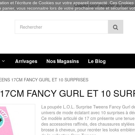
sation et l'écriture de Cookies sur votre appareil connecté. Ces Cookies (
Cliquez pour accéder au formul
re panier, vous reconnaitre lors de votre prochaine visite et sécuriser v
Recher
Arrivages
Nos Magasins
Le Blog
EENS 17CM FANCY GURL ET 10 SURPRISES
 17CM FANCY GURL ET 10 SUR
La poupée L.O.L. Surprise Tweens Fancy Gurl dé
univers de mode éclatant avec 10 surprises à déc
Ce modèle articulé de 17 cm présente une tenue
des accessoires raffinés, des chaussures stylées
brosse à cheveux, pour recréer les looks emblé