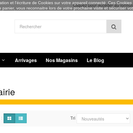
sation et l'écriture de Cookies sur votre appareil connecté. Ces Cookies (
Cliquez pour accéder au formul
re panier, vous reconnaitre lors de votre prochaine visite et sécuriser v
Recher
Arrivages
Nos Magasins
Le Blog
airie
 :
Tri