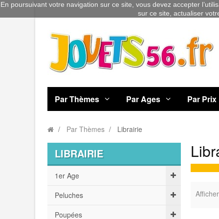
En poursuivant votre navigation sur ce site, vous devez accepter l’utili
sur ce site, actualiser vot
Par Thèmes
Par Ages
Par Prix
Par Thèmes
Librairie
Libr
LIBRAIRIE
1er Age
Afficher
Peluches
Poupées