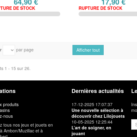
64,90 €
17,90 €
TURE DE STOCK
RUPTURE DE STOCK
r
par page
Afficher tout
ts 1 - 15 sur 26.
ations
Dernières actualités
Le
 produits
17-12-2025 17:07:37
Ins
asins
Une nouvelle sélection à
mon
z-nous
découvrir chez Lilojouets
10-05-2025 12:25:44
 tous nos jeux et jouets en
L’art de soigner, en
à Ambon/Muzillac et à
jouant
bert