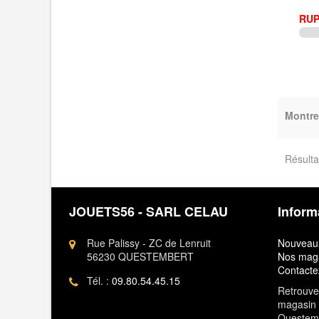
RUP
Montre
Résulta
JOUETS56 - SARL CELAU
Inform
Rue Palissy - ZC de Lenruit
Nouveaux
56230 QUESTEMBERT
Nos mag
Contacte
Tél. :
09.80.54.45.15
Retrouvez
magasin 
Questem