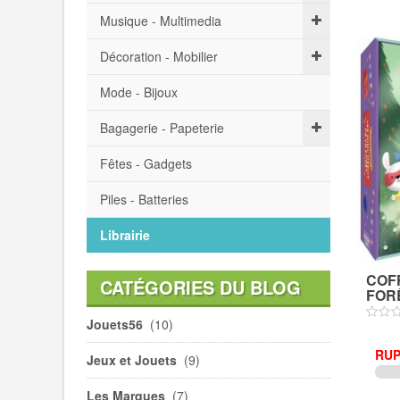
Musique - Multimedia
Décoration - Mobilier
Mode - Bijoux
Bagagerie - Papeterie
Fêtes - Gadgets
Piles - Batteries
Librairie
COFF
CATÉGORIES DU BLOG
FORÊ
Jouets56
(10)
RUP
Jeux et Jouets
(9)
Les Marques
(7)