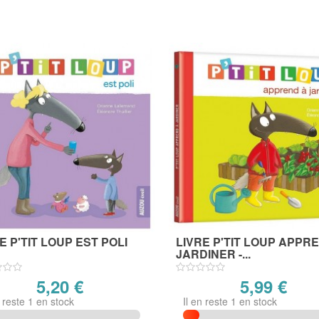
E P'TIT LOUP EST POLI
LIVRE P'TIT LOUP APPR
JARDINER -...
5,20 €
5,99 €
n reste 1 en stock
Il en reste 1 en stock