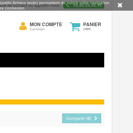
petits fichiers texte) permettent de suivre votre navigation
aire de contact ou appelez-nous :
09.80.54.45.15
otre connexion.
Mon
MON COMPTE
PANIER
cher
compte
(vide)
Connexion
Comparer (
0
)