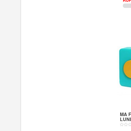
RUP
MA F
LUNII