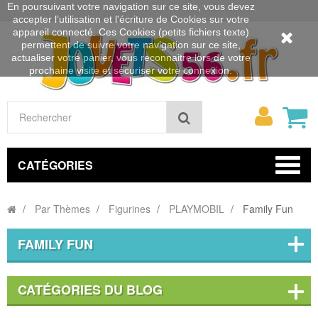
En poursuivant votre navigation sur ce site, vous devez
accepter l’utilisation et l'écriture de Cookies sur votre
appareil connecté. Ces Cookies (petits fichiers texte)
permettent de suivre votre navigation sur ce site,
actualiser votre panier, vous reconnaitre lors de votre
prochaine visite et sécuriser votre connexion.
Mon
Rechercher
compt
CATÉGORIES
Par Thèmes
Figurines
PLAYMOBIL
Family Fun
FAMILY FUN
CATÉGORIES DU BLOG