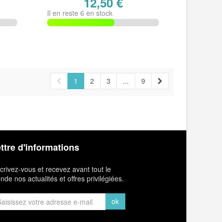
12,50 €
Il en reste 6 en stock
1
2
3
...
9
ttre d'informations
crivez-vous et recevez avant tout le
de nos actualités et offres privilégiées.
ok