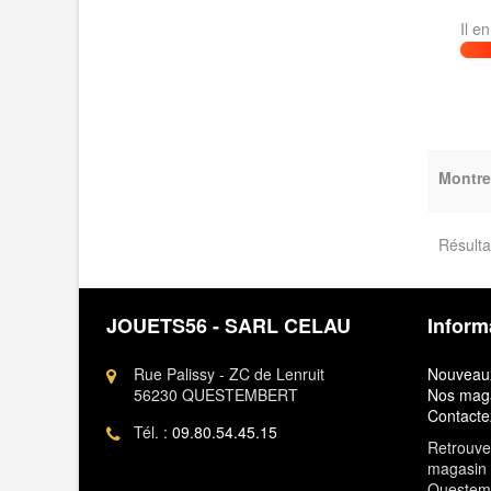
Il e
Montre
Résulta
JOUETS56 - SARL CELAU
Inform
Rue Palissy - ZC de Lenruit
Nouveaux
56230 QUESTEMBERT
Nos mag
Contacte
Tél. :
09.80.54.45.15
Retrouvez
magasin 
Questem