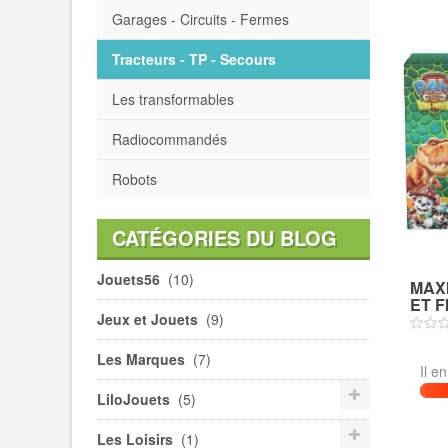
Garages - Circuits - Fermes
Tracteurs - TP - Secours
Les transformables
Radiocommandés
Robots
CATÉGORIES DU BLOG
Jouets56
(10)
MAX
ET F
Jeux et Jouets
(9)
Les Marques
(7)
Il e
LiloJouets
(5)
Les Loisirs
(1)