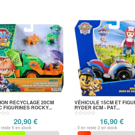
ION RECYCLAGE 20CM
VÉHICULE 15CM ET FIGU
 FIGURINES ROCKY...
RYDER 8CM - PAT...
20,90 €
16,90 €
n reste 5 en stock
Il en reste 2 en stock