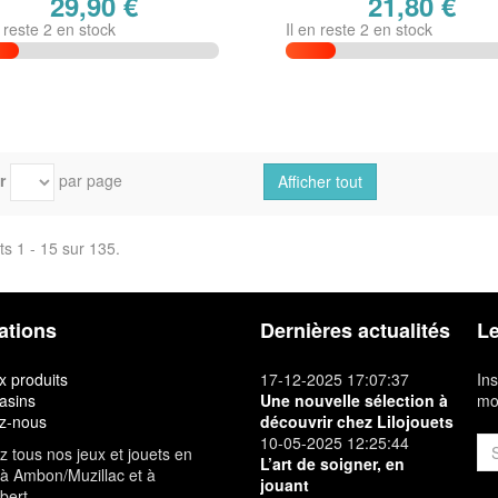
29,90 €
21,80 €
n reste 2 en stock
Il en reste 2 en stock
r
par page
Afficher tout
ts 1 - 15 sur 135.
ations
Dernières actualités
Le
 produits
17-12-2025 17:07:37
Ins
asins
Une nouvelle sélection à
mon
z-nous
découvrir chez Lilojouets
10-05-2025 12:25:44
 tous nos jeux et jouets en
L’art de soigner, en
à Ambon/Muzillac et à
jouant
bert