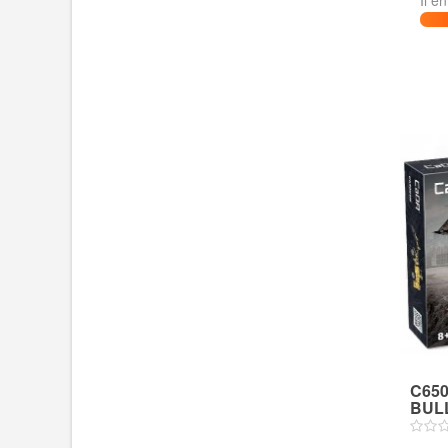
Il e
C65
BULL