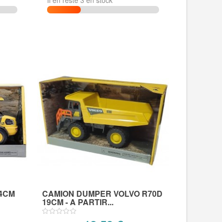
Il en reste 3 en stock
34CM
CAMION DUMPER VOLVO R70D
19CM - A PARTIR...