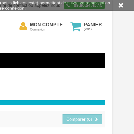
petits fichiers texte) permettent de suivre votre navigation
aire de contact ou appelez-nous :
09.80.54.45.15
otre connexion.
Mon
MON COMPTE
PANIER
cher
compte
(vide)
Connexion
Comparer (
0
)