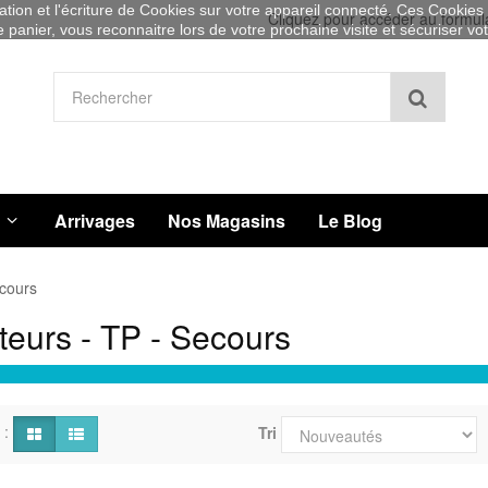
sation et l'écriture de Cookies sur votre appareil connecté. Ces Cookies (
Cliquez pour accéder au formul
re panier, vous reconnaitre lors de votre prochaine visite et sécuriser v
Recher
Arrivages
Nos Magasins
Le Blog
ecours
teurs - TP - Secours
 :
Tri