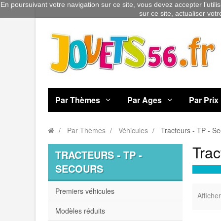
En poursuivant votre navigation sur ce site, vous devez accepter l’utili
sur ce site, actualiser vot
Par Thèmes
Par Ages
Par Prix
Par Thèmes
Véhicules
Tracteurs - TP - S
Trac
TRACTEURS - TP -
SECOURS
Premiers véhicules
Afficher
Modèles réduits