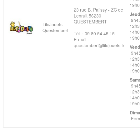
19h0
23 rue B. Palissy - ZC de
Jeud
Lenruit
56230
9h4
QUESTEMBERT
LiloJouets
12h3
Questembert
14h0
Tél. : 09.80.54.45.15
19h0
E-mail :
questembert@lilojouets.fr
Vend
9h4
12h3
14h0
19h0
Same
9h4
12h3
14h0
19h0
Dima
Fer