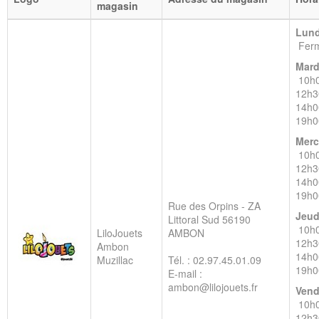
magasin
Lund
Fer
Mard
10h0
12h3
14h0
19h0
Merc
10h0
12h3
14h0
19h0
Rue des Orpins - ZA
Jeud
Littoral Sud
56190
10h0
LiloJouets
AMBON
12h3
Ambon
14h0
Muzillac
Tél. : 02.97.45.01.09
19h0
E-mail :
ambon@lilojouets.fr
Vend
10h0
12h3