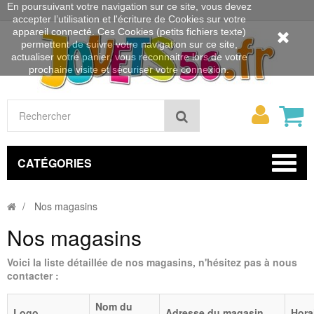
En poursuivant votre navigation sur ce site, vous devez
accepter l’utilisation et l'écriture de Cookies sur votre
appareil connecté. Ces Cookies (petits fichiers texte)
permettent de suivre votre navigation sur ce site,
actualiser votre panier, vous reconnaitre lors de votre
prochaine visite et sécuriser votre connexion.
Mon
Rechercher
compt
CATÉGORIES
Nos magasins
Nos magasins
Voici la liste détaillée de nos magasins, n'hésitez pas à nous
contacter :
Nom du
Logo
Adresse du magasin
Hora