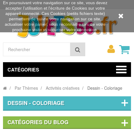
En poursuivant votre navigation sur ce site, vous devez
accepter l’utilisation et l'écriture de Cookies sur votre
appareil connecté. Ces Cookies (petits fichiers texte)
permettent de suivre votre navigation sur ce site,
actualiser votre panier, vous reconnaitre lors de votre
prochaine visite et sécuriser votre connexion.
Mon
Rechercher
compt
CATÉGORIES
Par Thèmes
Activités créatives
Dessin - Coloriage
DESSIN - COLORIAGE
CATÉGORIES DU BLOG