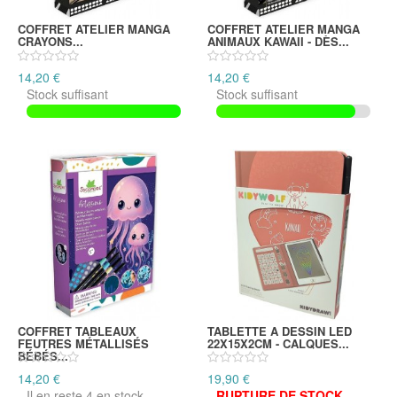
COFFRET ATELIER MANGA
COFFRET ATELIER MANGA
CRAYONS...
ANIMAUX KAWAII - DÈS...
14,20 €
14,20 €
Stock suffisant
Stock suffisant
COFFRET TABLEAUX
TABLETTE A DESSIN LED
FEUTRES MÉTALLISÉS
22X15X2CM - CALQUES...
BÉBÉS...
14,20 €
19,90 €
Il en reste 4 en stock
RUPTURE DE STOCK