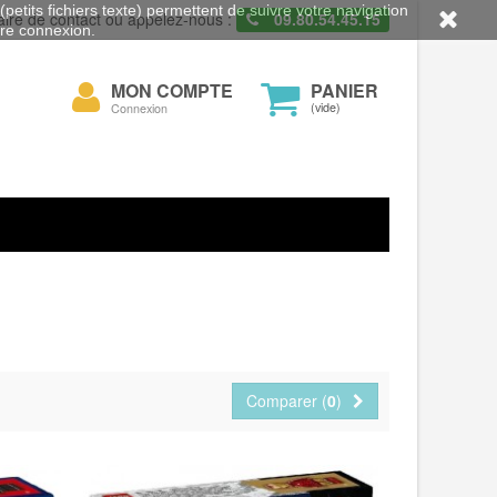
petits fichiers texte) permettent de suivre votre navigation
aire de contact ou appelez-nous :
09.80.54.45.15
otre connexion.
Mon
MON COMPTE
PANIER
cher
compte
(vide)
Connexion
Comparer (
0
)