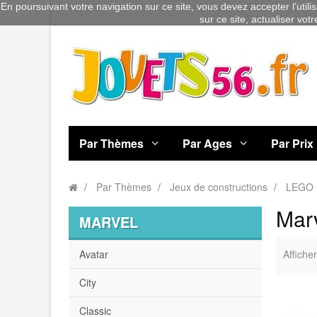
En poursuivant votre navigation sur ce site, vous devez accepter l’utili
sur ce site, actualiser vot
Par Thèmes
Par Ages
Par Prix
Par Thèmes
Jeux de constructions
LEGO
Mar
MARVEL
Avatar
Afficher
City
Classic