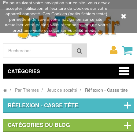
En poursuivant votre navigation sur ce site, vous devez
accepter l’utilisation et l'écriture de Cookies sur votre
appareil connecté. Ces Cookies (petits fichiers texte)
permettent de suivre votre navigation sur ce site,
actualiser votre panier, vous reconnaitre lors de votre
prochaine visite et sécuriser votre connexion.
Mon
Rechercher
compt
CATÉGORIES
Par Thèmes
Jeux de société
Réflexion - Casse tête
RÉFLEXION - CASSE TÊTE
CATÉGORIES DU BLOG