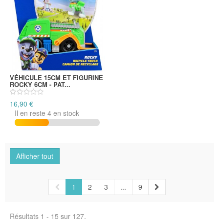
VÉHICULE 15CM ET FIGURINE
ROCKY 6CM - PAT...
16,90 €
Il en reste 4 en stock
Afficher tout
1
2
3
...
9
Résultats 1 - 15 sur 127.