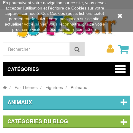
En poursuivant votre navigation sur ce site, vous devez
accepter l’utilisation et l'écriture de Cookies sur votre
appareil connecté. Ces Cookies (petits fichiers texte)
permettent de suivre votre navigation sur ce site,
actualiser votre panier, vous reconnaitre lors de votre
prochaine visite et sécuriser votre connexion.
Mon
Rechercher
compt
CATÉGORIES
Par Thèmes
Figurines
Animaux
ANIMAUX
CATÉGORIES DU BLOG