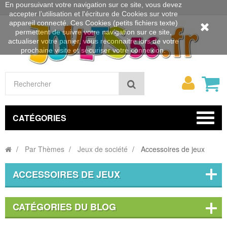
En poursuivant votre navigation sur ce site, vous devez
accepter l’utilisation et l'écriture de Cookies sur votre
appareil connecté. Ces Cookies (petits fichiers texte)
permettent de suivre votre navigation sur ce site,
actualiser votre panier, vous reconnaitre lors de votre
prochaine visite et sécuriser votre connexion.
Mon
Rechercher
compt
CATÉGORIES
Par Thèmes
Jeux de société
Accessoires de jeux
ACCESSOIRES DE JEUX
CATÉGORIES DU BLOG