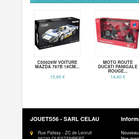
C55029W VOITURE
MOTO ROUTE
MAZDA 787B 18CM...
DUCATI PANIGALE
ROUGE...
15,90 €
14,60 €
JOUETS56 - SARL CELAU
Inform
Rue Palissy - ZC de Lenruit
Nouveaux
56230 QUESTEMBERT
Nos mag