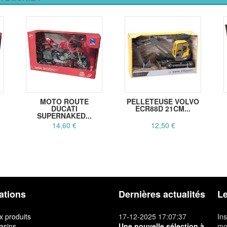
MOTO ROUTE
PELLETEUSE VOLVO
DUCATI
ECR88D 21CM...
SUPERNAKED...
14,60 €
12,50 €
ations
Dernières actualités
Le
 produits
17-12-2025 17:07:37
Ins
asins
Une nouvelle sélection à
mon