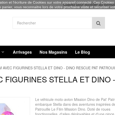
sation et l'écriture de Cookies sur votre appareil connecté. Ces Cookies (
Cliquez pour accéder au formul
re panier, vous reconnaitre lors de votre prochaine visite et sécuriser v
Recher
Arrivages
Nos Magasins
Le Blog
 AVEC FIGURINES STELLA ET DINO - DINO RESCUE PAT PATROUI
 FIGURINES STELLA ET DINO 
Le véhicule moto-avion Mission Dino de Pat' Patro
embarque Stella dans des aventures inspirées de
Patrouille Le Film Mission Dino. Doté de roues
fonctionnelles, d'ailes déployables et d'une pince