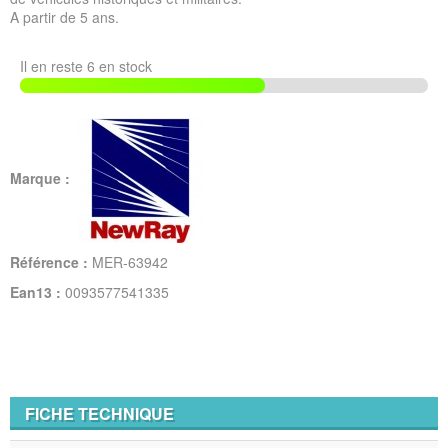
A partir de 5 ans.
Il en reste 6 en stock
Marque :
Référence :
MER-63942
Ean13 :
0093577541335
FICHE TECHNIQUE