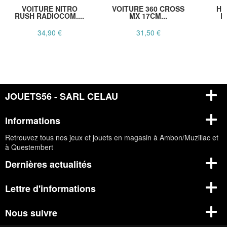
VOITURE NITRO
VOITURE 360 CROSS
HÉ
RUSH RADIOCOM....
MX 17CM...
B
34,90 €
31,50 €
JOUETS56 - SARL CELAU
Informations
Retrouvez tous nos jeux et jouets en magasin à Ambon/Muzillac et
à Questembert
Dernières actualités
Lettre d'informations
Nous suivre