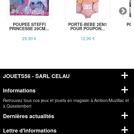
POUPEE STEFFI
PORTE-BEBE 2EN1
POU
PRINCESSE 29CM...
POUR POUPON...
29,90 €
12,90 €
JOUETS56 - SARL CELAU
Informations
Retrouvez tous nos jeux et jouets en magasin à Ambon/Muzillac et
à Questembert
Dernières actualités
Lettre d'informations