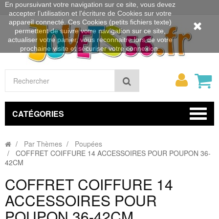
En poursuivant votre navigation sur ce site, vous devez
accepter l’utilisation et l'écriture de Cookies sur votre
appareil connecté. Ces Cookies (petits fichiers texte)
permettent de suivre votre navigation sur ce site,
actualiser votre panier, vous reconnaitre lors de votre
prochaine visite et sécuriser votre connexion.
Mon
Rechercher
compt
CATÉGORIES
Par Thèmes
Poupées
COFFRET COIFFURE 14 ACCESSOIRES POUR POUPON 36-
42CM
COFFRET COIFFURE 14
ACCESSOIRES POUR
POUPON 36-42CM