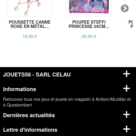
POUSSETTE CANNE
POUPEE STEFFI
PO
ROSE EN MÉTAL...
PRINCESSE 29CM...
PO
19,90 €
29,90 €
JOUETS56 - SARL CELAU
Informations
Retrouvez tous nos jeux et jouets en magasin à Ambon/Muzillac et
à Questembert
Dernières actualités
Lettre d'informations