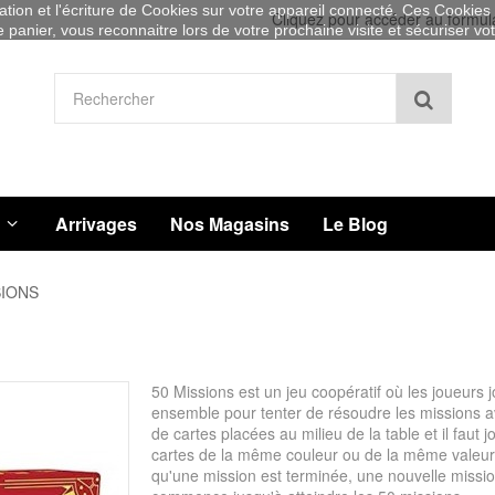
sation et l'écriture de Cookies sur votre appareil connecté. Ces Cookies (
Cliquez pour accéder au formul
re panier, vous reconnaitre lors de votre prochaine visite et sécuriser v
Recher
Arrivages
Nos Magasins
Le Blog
SIONS
50 Missions est un jeu coopératif où les joueurs 
ensemble pour tenter de résoudre les missions a
de cartes placées au milieu de la table et il faut 
cartes de la même couleur ou de la même valeur
qu'une mission est terminée, une nouvelle missi