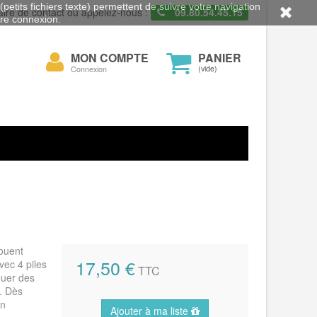
petits fichiers texte) permettent de suivre votre navigation
aire de contact ou appelez-nous :
09.80.54.45.15
otre connexion.
Mon
MON COMPTE
PANIER
cher
compte
(vide)
Connexion
jouent
17,50 €
vec 4 piles
TTC
jouer des
. Dès
on
Ajouter à ma liste