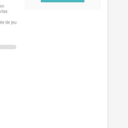
ron
rtes
rée de jeu