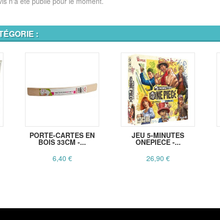
is n'a été publié pour le moment.
TÉGORIE :
PORTE-CARTES EN
JEU 5-MINUTES
BOIS 33CM -...
ONEPIECE -...
6,40 €
26,90 €