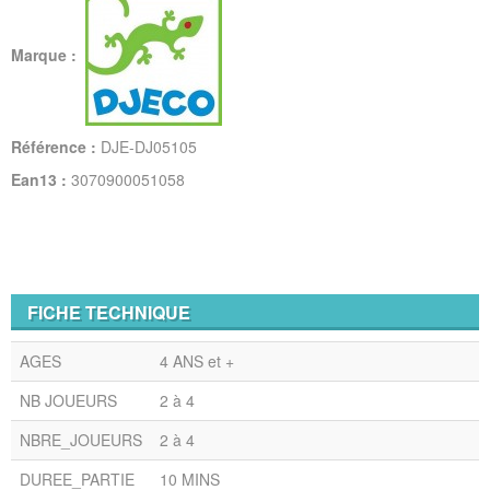
Marque :
Référence :
DJE-DJ05105
Ean13 :
3070900051058
FICHE TECHNIQUE
AGES
4 ANS et +
NB JOUEURS
2 à 4
NBRE_JOUEURS
2 à 4
DUREE_PARTIE
10 MINS