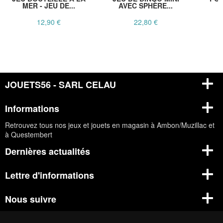
MER - JEU DE...
AVEC SPHÈRE...
B
12,90 €
22,80 €
JOUETS56 - SARL CELAU
Informations
Retrouvez tous nos jeux et jouets en magasin à Ambon/Muzillac et
à Questembert
Dernières actualités
Lettre d'informations
Nous suivre