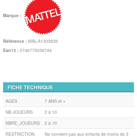
Marque :
Référence :
MAL-A1303839
Ean13 :
0746775036744
FICHE TECHNIQUE
AGES
7 ANS et +
NB JOUEURS
2 à 10
NBRE_JOUEURS
2 à 10
RESTRICTION
Ne convient pas aux enfants de moins de 3