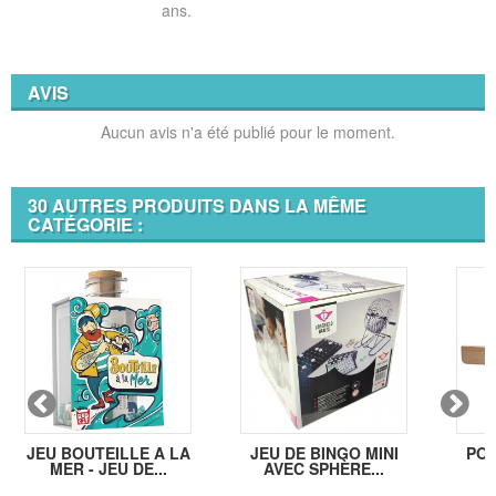
ans.
AVIS
Aucun avis n'a été publié pour le moment.
30 AUTRES PRODUITS DANS LA MÊME
CATÉGORIE :
JEU BOUTEILLE A LA
JEU DE BINGO MINI
POR
MER - JEU DE...
AVEC SPHÈRE...
B