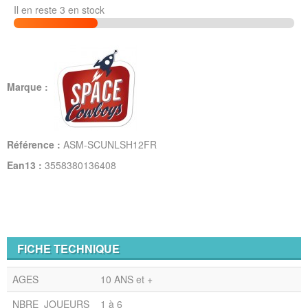
Il en reste 3 en stock
Marque :
Référence :
ASM-SCUNLSH12FR
Ean13 :
3558380136408
FICHE TECHNIQUE
AGES
10 ANS et +
NBRE_JOUEURS
1 à 6