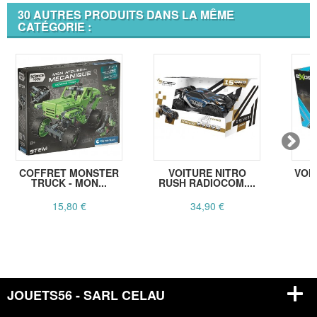
30 AUTRES PRODUITS DANS LA MÊME
CATÉGORIE :
COFFRET MONSTER
VOITURE NITRO
VOI
TRUCK - MON...
RUSH RADIOCOM....
15,80 €
34,90 €
JOUETS56 - SARL CELAU