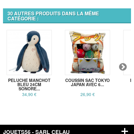
30 AUTRES PRODUITS DANS LA MÊME
CATÉGORIE :
PELUCHE MANCHOT
COUSSIN SAC TOKYO
M
BLEU 24CM
JAPAN AVEC 6...
B
SONORE...
34,90 €
26,90 €
JOUETS56 - SARL CELAU