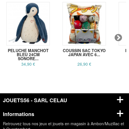
PELUCHE MANCHOT
COUSSIN SAC TOKYO
M
BLEU 24CM
JAPAN AVEC 6...
B
SONORE...
34,90 €
26,90 €
JOUETS56 - SARL CELAU
Informations
Retrouvez tous nos jeux et jouets en magasin à Ambon/Muzillac et