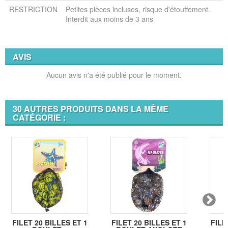
RESTRICTION
Petites pièces incluses, risque d'étouffement.
Interdit aux moins de 3 ans
AVIS
Aucun avis n'a été publié pour le moment.
30 AUTRES PRODUITS DANS LA MÊME
CATÉGORIE :
FILET 20 BILLES ET 1
FILET 20 BILLES ET 1
FILE