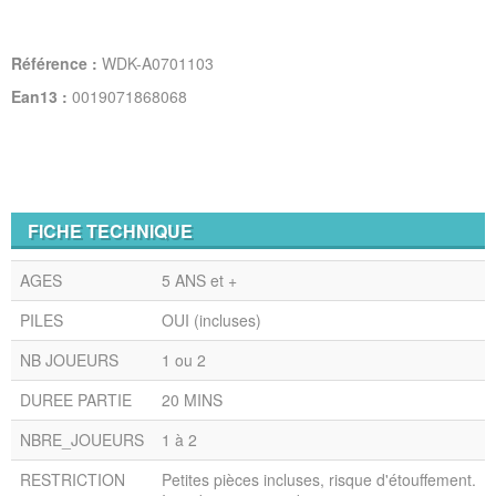
Référence :
WDK-A0701103
Ean13 :
0019071868068
FICHE TECHNIQUE
AGES
5 ANS et +
PILES
OUI (incluses)
NB JOUEURS
1 ou 2
DUREE PARTIE
20 MINS
NBRE_JOUEURS
1 à 2
RESTRICTION
Petites pièces incluses, risque d'étouffement.