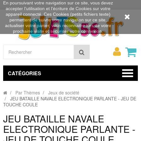
En poursuivant votre navigation sur ce site, vous devez
accepter l’utilisation et l'écriture de Cookies sur votre
appareil connecté. Ces Cookies (petits fichiers texte)
permettent de suivre votre navigation sur ce site,
actualiser votre panier, vous reconnaitre lors de votre
prochaine visite et sécuriser votre connexion.
Mon
Rechercher
compt
CATÉGORIES
Par Thèmes
Jeux de société
JEU BATAILLE NAVALE ELECTRONIQUE PARLANTE - JEU DE
TOUCHE COULE
JEU BATAILLE NAVALE
ELECTRONIQUE PARLANTE -
JEU DE TOUCHE COULE