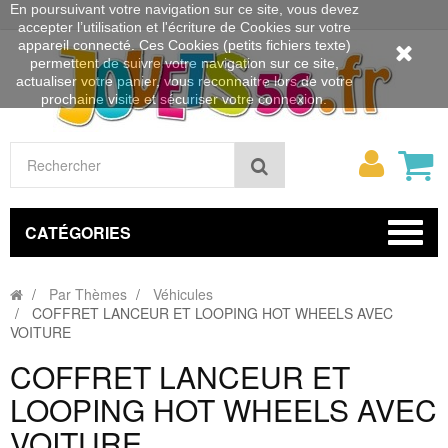
En poursuivant votre navigation sur ce site, vous devez
accepter l’utilisation et l'écriture de Cookies sur votre
appareil connecté. Ces Cookies (petits fichiers texte)
permettent de suivre votre navigation sur ce site,
actualiser votre panier, vous reconnaitre lors de votre
prochaine visite et sécuriser votre connexion.
Mon
Rechercher
compt
CATÉGORIES
Par Thèmes
Véhicules
COFFRET LANCEUR ET LOOPING HOT WHEELS AVEC
VOITURE
COFFRET LANCEUR ET
LOOPING HOT WHEELS AVEC
VOITURE