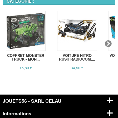
CATÉGORIE :
COFFRET MONSTER
VOITURE NITRO
VOI
TRUCK - MON...
RUSH RADIOCOM....
15,80 €
34,90 €
JOUETS56 - SARL CELAU
Informations