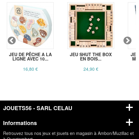
JEU DE PÊCHE A LA
JEU SHUT THE BOX
JEU
LIGNE AVEC 10...
EN BOIS...
MO
16,80 €
24,90 €
JOUETS56 - SARL CELAU
Informations
Retrouvez tous nos jeux et jouets en magasin à Ambon/Muzillac et