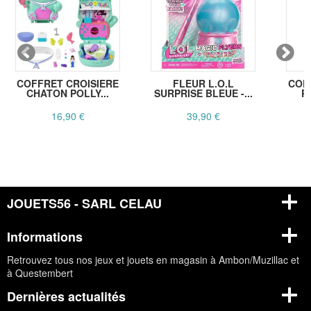
COFFRET CROISIERE
FLEUR L.O.L
COF
CHATON POLLY...
SURPRISE BLEUE -...
P
16,90 €
39,90 €
JOUETS56 - SARL CELAU
Informations
Retrouvez tous nos jeux et jouets en magasin à Ambon/Muzillac et
à Questembert
Dernières actualités