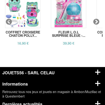
COFFRET CROISIERE
FLEUR L.O.L
COF
CHATON POLLY...
SURPRISE BLEUE -...
P
16,90 €
39,90 €
JOUETS56 - SARL CELAU
Informations
Retrouvez tous nos jeux et jouets en magasin à Ambon/Muzillac et
à Questembert
Dernières actualités