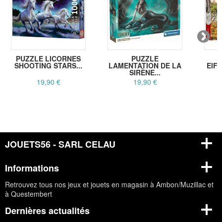
PUZZLE LICORNES
PUZZLE
P
SHOOTING STARS...
LAMENTATION DE LA
EIFF
SIRÈNE...
19,90 €
19,90 €
JOUETS56 - SARL CELAU
Informations
Retrouvez tous nos jeux et jouets en magasin à Ambon/Muzillac et
à Questembert
Dernières actualités