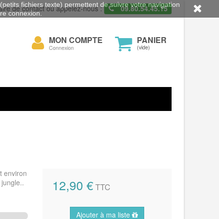
petits fichiers texte) permettent de suivre votre navigation
aire de contact ou appelez-nous :
09.80.54.45.15
otre connexion.
Mon
MON COMPTE
PANIER
cher
compte
(vide)
Connexion
t environ
12,90 €
jungle..
TTC
Ajouter à ma liste