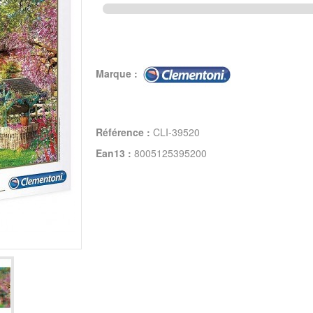
Marque :
Référence :
CLI-39520
Ean13 :
8005125395200