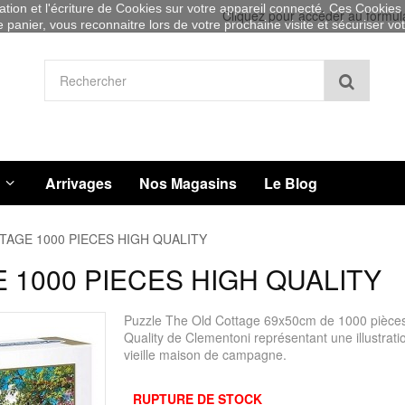
sation et l'écriture de Cookies sur votre appareil connecté. Ces Cookies (
Cliquez pour accéder au formul
re panier, vous reconnaitre lors de votre prochaine visite et sécuriser v
Recher
Arrivages
Nos Magasins
Le Blog
TAGE 1000 PIECES HIGH QUALITY
 1000 PIECES HIGH QUALITY
Puzzle The Old Cottage 69x50cm de 1000 pièce
Quality de Clementoni représentant une illustrati
vieille maison de campagne.
RUPTURE DE STOCK