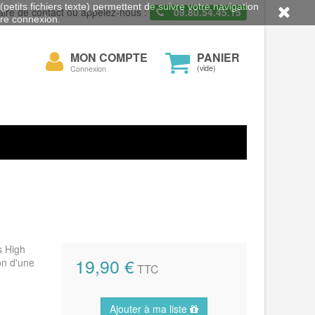
petits fichiers texte) permettent de suivre votre navigation
aire de contact ou appelez-nous :
09.80.54.45.15
otre connexion.
Mon
MON COMPTE
PANIER
cher
compte
(vide)
Connexion
s High
19,90 €
on d'une
TTC
Ajouter à ma liste