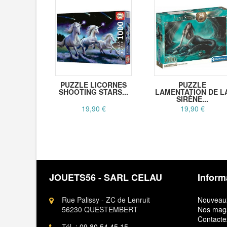
PUZZLE LICORNES
PUZZLE
SHOOTING STARS...
LAMENTATION DE L
SIRÈNE...
19,90 €
19,90 €
JOUETS56 - SARL CELAU
Inform
Rue Palissy - ZC de Lenruit
Nouveaux
56230 QUESTEMBERT
Nos mag
Contacte
Tél. :
09.80.54.45.15