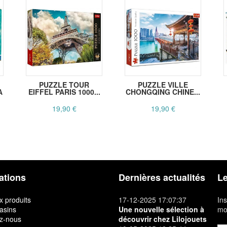
PUZZLE TOUR
PUZZLE VILLE
A
EIFFEL PARIS 1000...
CHONGQING CHINE...
19,90 €
19,90 €
ations
Dernières actualités
Le
 produits
17-12-2025 17:07:37
Ins
asins
Une nouvelle sélection à
mon
z-nous
découvrir chez Lilojouets