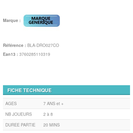
Marque :
Référence :
BLA-DRO027CO
Ean13 :
3760285110319
FICHE TECHNIQUE
AGES
7 ANS et +
NB JOUEURS
2 à 8
DUREE PARTIE
20 MINS