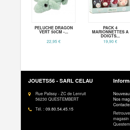
PELUCHE DRAGON
PACK 4
VERT 50CM -...
MARIONNETTES A
DOIGTS...
22,95 €
19,90 €
JOUETS56 - SARL CELAU
Inform
Rue Palissy - ZC de Lenruit
Nouveaux
56230 QUESTEMBERT
Nos mag
Contacte
Tél. :
09.80.54.45.15
Retrouvez
magasin 
Questem