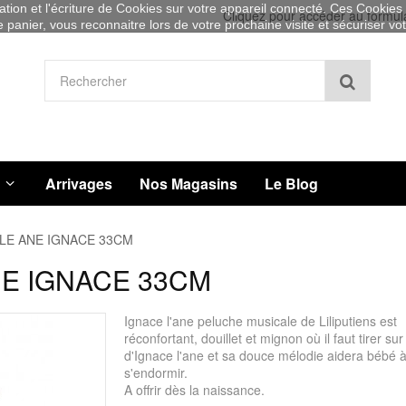
sation et l'écriture de Cookies sur votre appareil connecté. Ces Cookies (
Cliquez pour accéder au formul
re panier, vous reconnaitre lors de votre prochaine visite et sécuriser v
Recher
Arrivages
Nos Magasins
Le Blog
LE ANE IGNACE 33CM
E IGNACE 33CM
Ignace l'ane peluche musicale de Liliputiens est
réconfortant, douillet et mignon où il faut tirer sur
d'Ignace l'ane et sa douce mélodie aidera bébé 
s'endormir.
A offrir dès la naissance.