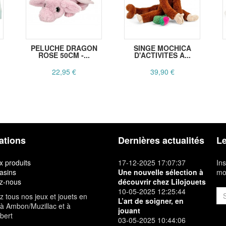
PELUCHE DRAGON
SINGE MOCHICA
ROSE 50CM -...
D'ACTIVITES A...
22,95 €
39,90 €
ations
Dernières actualités
Le
 produits
17-12-2025 17:07:37
Ins
asins
Une nouvelle sélection à
mon
z-nous
découvrir chez Lilojouets
10-05-2025 12:25:44
 tous nos jeux et jouets en
L’art de soigner, en
à Ambon/Muzillac et à
jouant
bert
03-05-2025 10:44:06