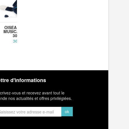
OISEAU CALAO
PELUCHE LION
PELUCH
MUSICAL LITCHI
MUSICAL MAMBA
TAIGO GE
30CM...
28CM...
36,90 €
39,90 €
5
ttre d'informations
crivez-vous et recevez avant tout le
de nos actualités et offres privilégiées.
ok