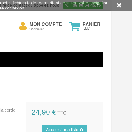
petits fichiers texte) permettent de suivre votre navigation
aire de contact ou appelez-nous :
09.80.54.45.15
otre connexion.
Mon
MON COMPTE
PANIER
cher
compte
(vide)
Connexion
24,90 €
 la corde
TTC
à
Ajouter à ma liste