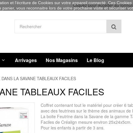
sation et l'écriture de Cookies sur votre appareil connecté. Ces Cookies (
Cliquez pour accéder au formul
re panier, vous reconnaitre lors de votre prochaine visite et sécuriser v
Recher
Arrivages
Nos Magasins
Le Blog
 DANS LA SAVANE TABLEAUX FACILES
ANE TABLEAUX FACILES
Coffret contenant tout le matériel pour créer 6 ta
avec des feutrines sur le thème des animaux de 
La boite Feutrine dans la Savane de la gamme 
Faciles de Créalign mesure environ 25x24x5cm.
Pour les enfants à partir de 3 ans.