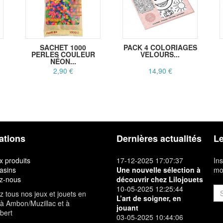
SACHET 1000
PACK 4 COLORIAGES
PERLES COULEUR
VELOURS...
NÉON...
2,90 €
14,90 €
ations
Dernières actualités
Le
 produits
17-12-2025 17:07:37
Ins
asins
Une nouvelle sélection à
mon
z-nous
découvrir chez Lilojouets
10-05-2025 12:25:44
 tous nos jeux et jouets en
L’art de soigner, en
à Ambon/Muzillac et à
jouant
bert
03-05-2025 10:44:06