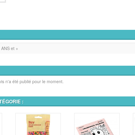
 ANS et +
is n'a été publié pour le moment.
TÉGORIE :