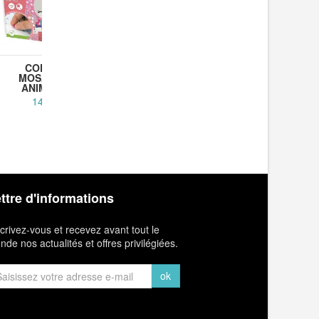
COFFRET
COFFRET
PER
MOSAÏQUES
MOSAÏQUES
CH
ANIMAUX...
ANIMAUX...
LUMIN
14,90 €
14,90 €
1
ttre d'informations
crivez-vous et recevez avant tout le
de nos actualités et offres privilégiées.
ok