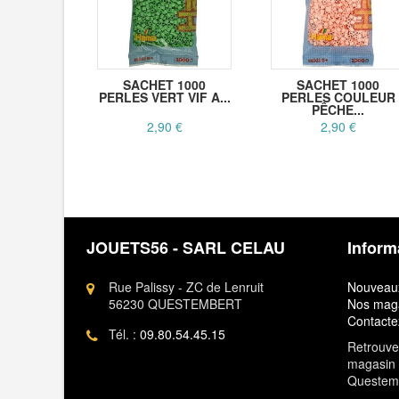
SACHET 1000
SACHET 1000
PERLES VERT VIF A...
PERLES COULEUR
PÊCHE...
2,90 €
2,90 €
JOUETS56 - SARL CELAU
Inform
Rue Palissy - ZC de Lenruit
Nouveaux
56230 QUESTEMBERT
Nos mag
Contacte
Tél. :
09.80.54.45.15
Retrouvez
magasin 
Questem