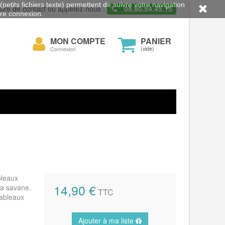
petits fichiers texte) permettent de suivre votre navigation
aire de contact ou appelez-nous :
09.80.54.45.15
otre connexion.
Mon
MON COMPTE
PANIER
cher
compte
(vide)
Connexion
bleaux
14,90 €
la savane.
TTC
Tableaux
Ajouter à ma liste