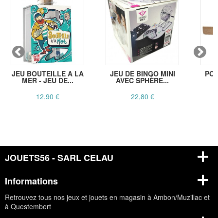
JEU BOUTEILLE A LA
JEU DE BINGO MINI
POR
MER - JEU DE...
AVEC SPHÈRE...
B
12,90 €
22,80 €
JOUETS56 - SARL CELAU
Informations
Retrouvez tous nos jeux et jouets en magasin à Ambon/Muzillac et
à Questembert