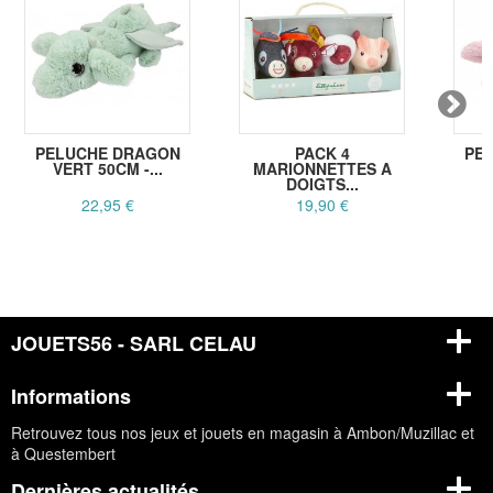
PELUCHE DRAGON
PACK 4
PE
VERT 50CM -...
MARIONNETTES A
R
DOIGTS...
22,95 €
19,90 €
JOUETS56 - SARL CELAU
Informations
Retrouvez tous nos jeux et jouets en magasin à Ambon/Muzillac et
à Questembert
Dernières actualités