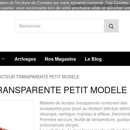
sation et l'écriture de Cookies sur votre appareil connecté. Ces Cookies (
Cliquez pour accéder au formul
re panier, vous reconnaitre lors de votre prochaine visite et sécuriser v
Recher
Arrivages
Nos Magasins
Le Blog
OCTEUR TRANSPARENTE PETIT MODELE
RANSPARENTE PETIT MODELE
Mallette de docteur transparente contenant des
accessoires pour jouer au docteur tels que stéth
otoscope, seringue, marteau à réflexe, thermomè
Premiers secours, feuille de température, quelqu
ordonnances vierges.