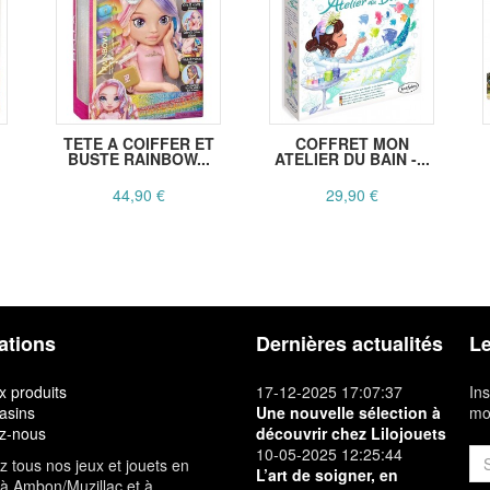
TETE A COIFFER ET
COFFRET MON
BUSTE RAINBOW...
ATELIER DU BAIN -...
44,90 €
29,90 €
ations
Dernières actualités
Le
 produits
17-12-2025 17:07:37
Ins
asins
Une nouvelle sélection à
mon
z-nous
découvrir chez Lilojouets
10-05-2025 12:25:44
 tous nos jeux et jouets en
L’art de soigner, en
à Ambon/Muzillac et à