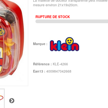
La mallette de docteur transparente petit modèle
mesure environ 21x19x20cm.
RUPTURE DE STOCK
Marque :
Référence :
KLE-4266
Ean13 :
4009847042668
Suivant