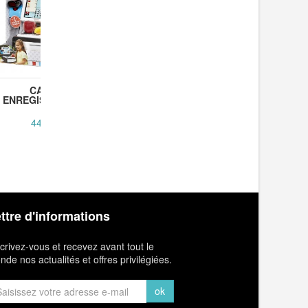
CAISSE
COFFRET BOMBES
COIFF
ENREGISTREUSE...
DE BAIN -...
REINE DE
44,90 €
29,90 €
6
ttre d'informations
crivez-vous et recevez avant tout le
de nos actualités et offres privilégiées.
ok