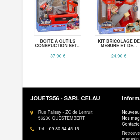
BOITE A OUTILS
KIT BRICOLAGE DE
CONSRUCTION SET...
MESURE ET DE...
37,90 €
24,90 €
JOUETS56 - SARL CELAU
Inform
Rue Palissy - ZC de Lenruit
Nouveaux
56230 QUESTEMBERT
Nos mag
Contacte
Tél. :
09.80.54.45.15
Retrouvez
magasin 