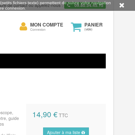
petits fichiers texte) permettent de suivre votre navigation
aire de contact ou appelez-nous :
09.80.54.45.15
otre connexion.
Mon
MON COMPTE
PANIER
cher
compte
(vide)
Connexion
14,90 €
oscope,
TTC
tre, guide
es
Ajouter à ma liste