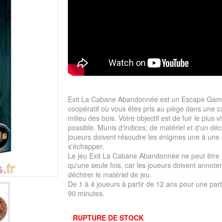
Exit La Cabane Abandonnée est un Escape Ga
coopératif où vous êtes pris au piège dans une 
milieu des bois. Votre objectif est de fuir le plus vi
possible. Munis d'indices; de matériel et d'un déc
joueurs doivent résoudre les énigmes une à une
s'échapper.
Le jeu Exit La Cabane Abandonnée ne peut être 
qu'une seule fois, car les joueurs doivent annoter,
déchirer le matériel de jeu.
De 1 à 4 joueurs à partir de 12 ans pour une part
90 minutes.
RUPTURE DE STOCK