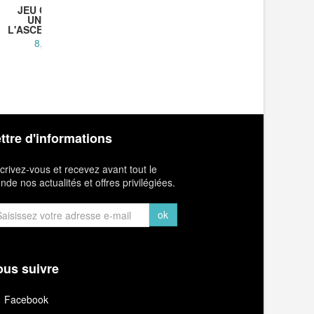
JEU CARTES
JEU 10 
UNLOCK
STRAT
L'ASCENSION -...
8,50 €
1
ttre d'informations
crivez-vous et recevez avant tout le
de nos actualités et offres privilégiées.
ok
us suivre
Facebook