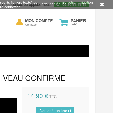
petits fichiers texte) permettent de suivre votre navigation
aire de contact ou appelez-nous :
09.80.54.45.15
otre connexion.
Mon
MON COMPTE
PANIER
cher
compte
(vide)
Connexion
NIVEAU CONFIRME
14,90 €
TTC
Ajouter à ma liste