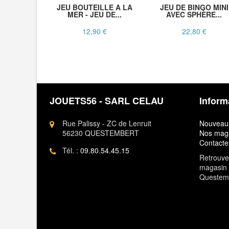
JEU BOUTEILLE A LA
JEU DE BINGO MINI
MER - JEU DE...
AVEC SPHÈRE...
12,90 €
22,80 €
JOUETS56 - SARL CELAU
Inform
Rue Palissy - ZC de Lenruit
Nouveaux
56230 QUESTEMBERT
Nos mag
Contacte
Tél. :
09.80.54.45.15
Retrouvez
magasin 
Questem