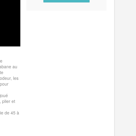
me
cabane au
te
odeur, les
 pour
joué
 plier et
ie de 45 à