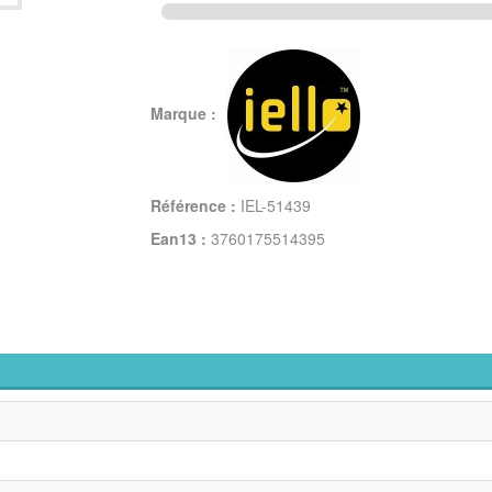
Marque :
Référence :
IEL-51439
Ean13 :
3760175514395