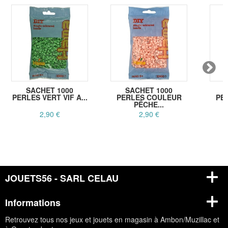
SACHET 1000
SACHET 1000
PERLES VERT VIF A...
PERLES COULEUR
PE
PÊCHE...
2,90 €
2,90 €
JOUETS56 - SARL CELAU
Informations
Retrouvez tous nos jeux et jouets en magasin à Ambon/Muzillac et