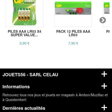
PILES AAA LR03 X4
PACK 12 PILES AAA
PA
SUPER VALUE...
LR03
3,90 €
7,90 €
JOUETS56 - SARL CELAU
Informations
Retrouvez tous nos jeux et jouets en magasin à Ambon/Muzillac et
à Questembert
Dernières actualités