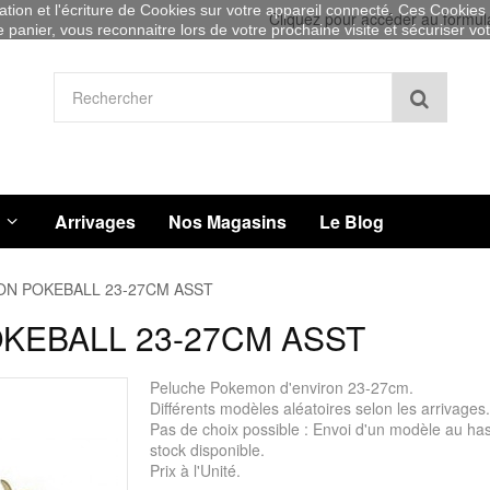
sation et l'écriture de Cookies sur votre appareil connecté. Ces Cookies (
Cliquez pour accéder au formul
re panier, vous reconnaitre lors de votre prochaine visite et sécuriser v
Recher
Arrivages
Nos Magasins
Le Blog
N POKEBALL 23-27CM ASST
KEBALL 23-27CM ASST
Peluche Pokemon d'environ 23-27cm.
Différents modèles aléatoires selon les arrivages.
Pas de choix possible : Envoi d'un modèle au ha
stock disponible.
Prix à l'Unité.