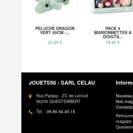
PELUCHE DRAGON
PACK 4
VERT 50CM -...
MARIONNETTES A
DOIGTS...
22,95 €
19,90 €
JOUETS56 - SARL CELAU
Inform
Rue Palissy - ZC de Lenruit
Nouveaux
56230 QUESTEMBERT
Nos mag
Contacte
Tél. :
09.80.54.45.15
Retrouvez
magasin 
Questem