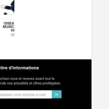
OISEAU CALAO
PELUCHE LION
PELUCH
MUSICAL LITCHI
MUSICAL MAMBA
TAIGO GE
30CM...
28CM...
36,90 €
39,90 €
5
ttre d'informations
crivez-vous et recevez avant tout le
de nos actualités et offres privilégiées.
ok