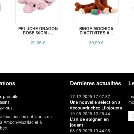
PELUCHE DRAGON
SINGE MOCHICA
ROSE 50CM -...
D'ACTIVITES A...
22,95 €
39,90 €
ations
Dernières actualités
Le
 produits
17-12-2025 17:07:37
Ins
asins
Une nouvelle sélection à
mon
z-nous
découvrir chez Lilojouets
10-05-2025 12:25:44
 tous nos jeux et jouets en
L’art de soigner, en
à Ambon/Muzillac et à
jouant
bert
03-05-2025 10:44:06