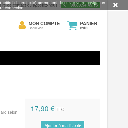
petits fichiers texte) permettent de suivre votre navigation
aire de contact ou appelez-nous :
09.80.54.45.15
otre connexion.
Mon
MON COMPTE
PANIER
cher
compte
(vide)
Connexion
17,90 €
TTC
sard selon
Ajouter à ma liste