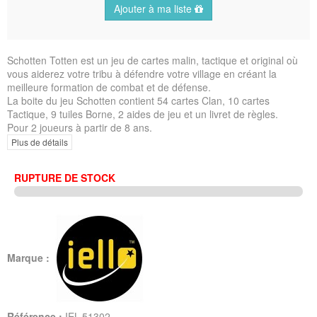
Ajouter à ma liste
Schotten Totten est un jeu de cartes malin, tactique et original où
vous aiderez votre tribu à défendre votre village en créant la
meilleure formation de combat et de défense.
La boite du jeu Schotten contient 54 cartes Clan, 10 cartes
Tactique, 9 tuiles Borne, 2 aides de jeu et un livret de règles.
Pour 2 joueurs à partir de 8 ans.
Plus de détails
RUPTURE DE STOCK
Marque :
Référence :
IEL-51302