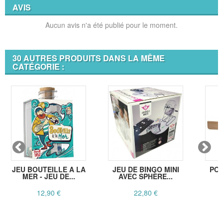
AVIS
Aucun avis n'a été publié pour le moment.
30 AUTRES PRODUITS DANS LA MÊME
CATÉGORIE :
JEU BOUTEILLE A LA
JEU DE BINGO MINI
POR
MER - JEU DE...
AVEC SPHÈRE...
B
12,90 €
22,80 €