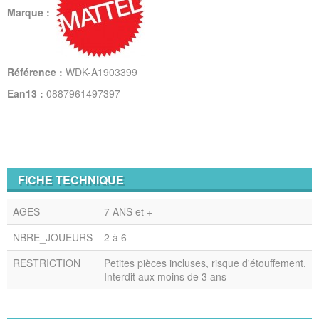
Marque :
Référence :
WDK-A1903399
Ean13 :
0887961497397
FICHE TECHNIQUE
AGES
7 ANS et +
NBRE_JOUEURS
2 à 6
RESTRICTION
Petites pièces incluses, risque d'étouffement.
Interdit aux moins de 3 ans