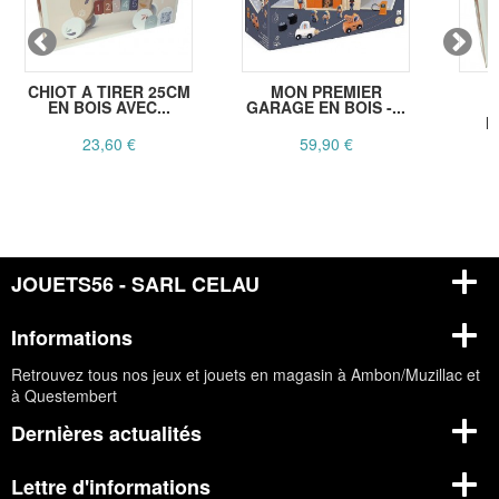
CHIOT A TIRER 25CM
MON PREMIER
EN BOIS AVEC...
GARAGE EN BOIS -...
H
23,60 €
59,90 €
JOUETS56 - SARL CELAU
Informations
Retrouvez tous nos jeux et jouets en magasin à Ambon/Muzillac et
à Questembert
Dernières actualités
Lettre d'informations