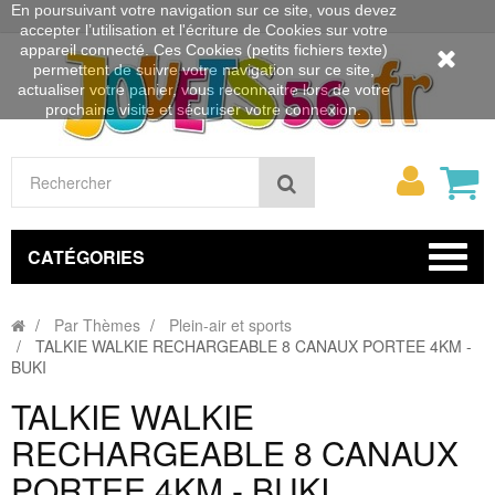
En poursuivant votre navigation sur ce site, vous devez
accepter l’utilisation et l'écriture de Cookies sur votre
appareil connecté. Ces Cookies (petits fichiers texte)
permettent de suivre votre navigation sur ce site,
actualiser votre panier, vous reconnaitre lors de votre
prochaine visite et sécuriser votre connexion.
Mon
Rechercher
compt
CATÉGORIES
Par Thèmes
Plein-air et sports
TALKIE WALKIE RECHARGEABLE 8 CANAUX PORTEE 4KM -
BUKI
TALKIE WALKIE
RECHARGEABLE 8 CANAUX
PORTEE 4KM - BUKI