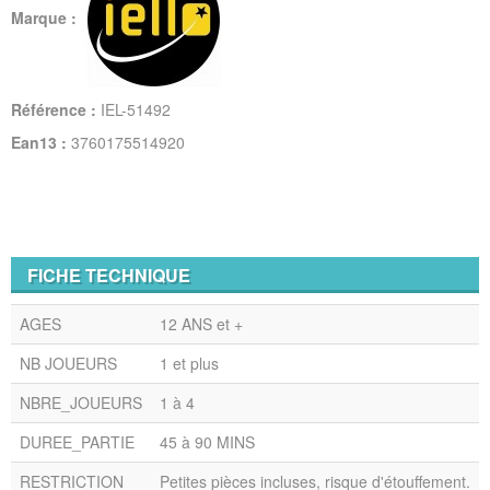
Marque :
Référence :
IEL-51492
Ean13 :
3760175514920
FICHE TECHNIQUE
AGES
12 ANS et +
NB JOUEURS
1 et plus
NBRE_JOUEURS
1 à 4
DUREE_PARTIE
45 à 90 MINS
RESTRICTION
Petites pièces incluses, risque d'étouffement.