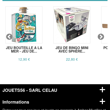
JEU BOUTEILLE A LA
JEU DE BINGO MINI
POR
MER - JEU DE...
AVEC SPHÈRE...
B
12,90 €
22,80 €
JOUETS56 - SARL CELAU
Informations