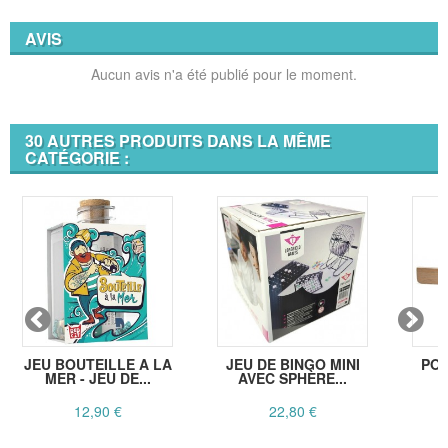
AVIS
Aucun avis n'a été publié pour le moment.
30 AUTRES PRODUITS DANS LA MÊME
CATÉGORIE :
JEU BOUTEILLE A LA
JEU DE BINGO MINI
POR
MER - JEU DE...
AVEC SPHÈRE...
B
12,90 €
22,80 €