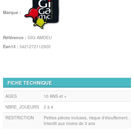
Marque :
Référence :
GIG-AMDEU
Ean13 :
3421272112920
FICHE TECHNIQUE
AGES
10 ANS et +
NBRE_JOUEURS
2 à 4
RESTRICTION
Petites pièces incluses, risque d'étouffement.
Interdit aux moins de 3 ans