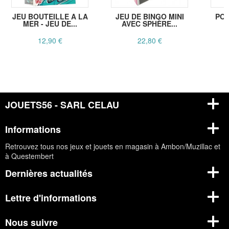
JEU BOUTEILLE A LA
JEU DE BINGO MINI
POR
MER - JEU DE...
AVEC SPHÈRE...
B
12,90 €
22,80 €
JOUETS56 - SARL CELAU
Informations
Retrouvez tous nos jeux et jouets en magasin à Ambon/Muzillac et
à Questembert
Dernières actualités
Lettre d'informations
Nous suivre