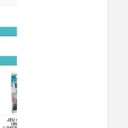
JEU KLUSTER TRIO -
JEU D'ADRESSE...
19,90 €
JEU CARTES
JEU 10 
UNLOCK
STRAT
L'ASCENSION -...