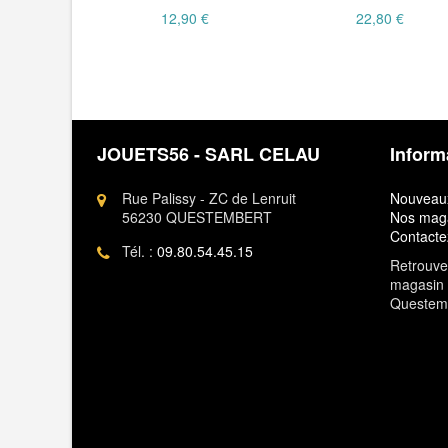
12,90 €
22,80 €
JOUETS56 - SARL CELAU
Inform
Rue Palissy - ZC de Lenruit
Nouveaux
56230 QUESTEMBERT
Nos mag
Contacte
Tél. :
09.80.54.45.15
Retrouvez
magasin 
Questem